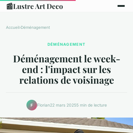
📰
Lustre Art Deco
Accueil
›
Déménagement
DÉMÉNAGEMENT
Déménagement le week-
end : l'impact sur les
relations de voisinage
Florian
22 mars 2025
5 min de lecture
F