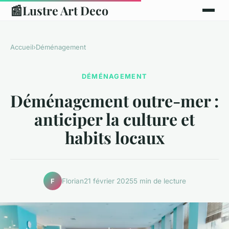
📰
Lustre Art Deco
Accueil
›
Déménagement
DÉMÉNAGEMENT
Déménagement outre-mer :
anticiper la culture et
habits locaux
Florian
21 février 2025
5 min de lecture
F