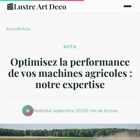
📰
Lustre Art Deco
Accueil
›
Actu
ACTU
Optimisez la performance
de vos machines agricoles :
notre expertise
Noémie
4 septembre 2025
5 min de lecture
N