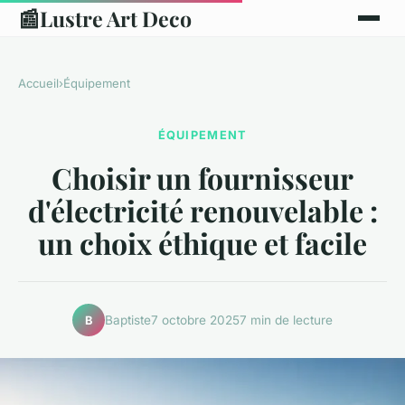
📰
Lustre Art Deco
Accueil
›
Équipement
ÉQUIPEMENT
Choisir un fournisseur
d'électricité renouvelable :
un choix éthique et facile
Baptiste
7 octobre 2025
7 min de lecture
B