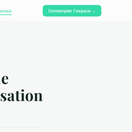
ravaux
Contempler l'espace →
de
isation