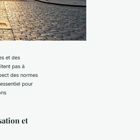
es et des
itent pas à
spect des normes
 essentiel pour
ons
sation et