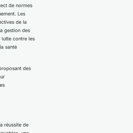
spect de normes
nnement. Les
ctives de la
la gestion des
lutte contre les
la santé
 proposant des
sur
des
la réussite de