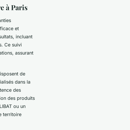
e à Paris
anties
ficace et
ultats, incluant
s. Ce suivi
ations, assurant
 disposent de
ialisés dans la
étence des
tion des produits
LIBAT ou un
 territoire