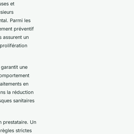
uses et
sieurs
tal. Parmi les
tement préventif
s assurent un
prolifération
garantit une
 comportement
raitements en
ans la réduction
sques sanitaires
n prestataire. Un
règles strictes