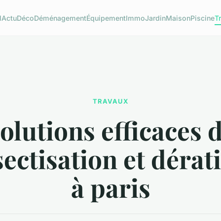
l
Actu
Déco
Déménagement
Équipement
Immo
Jardin
Maison
Piscine
T
TRAVAUX
olutions efficaces 
ectisation et dérat
à paris