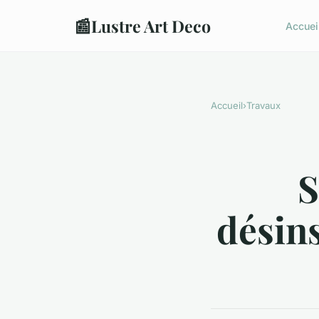
📰
Lustre Art Deco
Accuei
Accueil
›
Travaux
S
désins