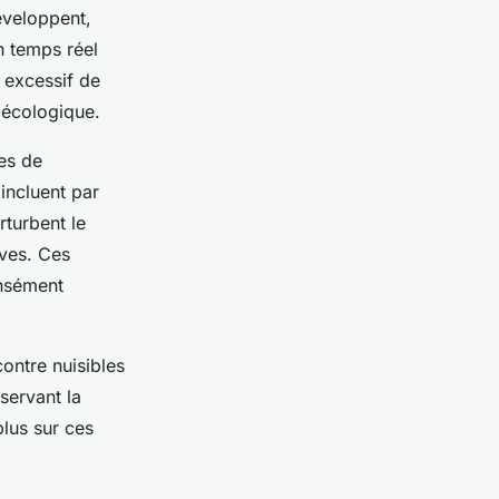
éveloppent,
n temps réel
e excessif de
 écologique.
es de
 incluent par
rturbent le
ves. Ces
ensément
ontre nuisibles
servant la
lus sur ces