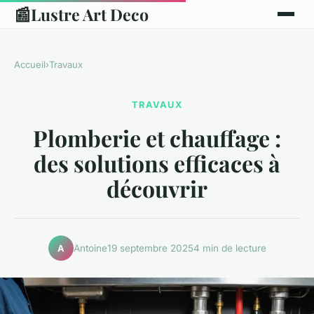
📰
Lustre Art Deco
Accueil
›
Travaux
TRAVAUX
Plomberie et chauffage :
des solutions efficaces à
découvrir
Antoine
19 septembre 2025
4 min de lecture
A