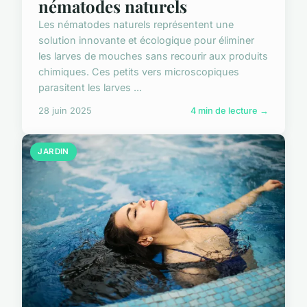
nématodes naturels
Les nématodes naturels représentent une
solution innovante et écologique pour éliminer
les larves de mouches sans recourir aux produits
chimiques. Ces petits vers microscopiques
parasitent les larves ...
28 juin 2025
4 min de lecture →
JARDIN