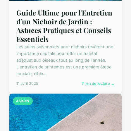
Guide Ultime pour l'Entretien
d'un Nichoir de Jardin :
Astuces Pratiques et Conseils
Essentiels
Les soins saisonniers pour nichoirs revêtent une
importance capitale pour offrir un habitat
adéquat aux oiseaux tout au long de l'année.
L'entretien de printemps est une première étape
cruciale; cible...
11 avril 2025
7 min de lecture →
JARDIN