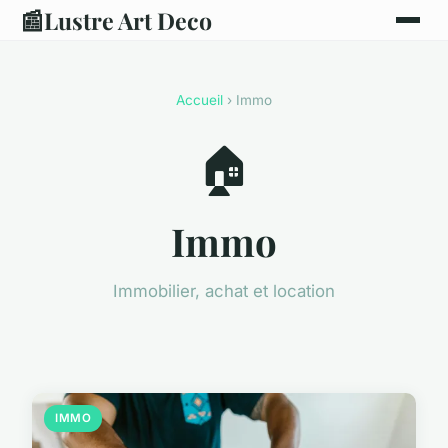
📰
Lustre Art Deco
Accueil
› Immo
🏠
Immo
Immobilier, achat et location
IMMO