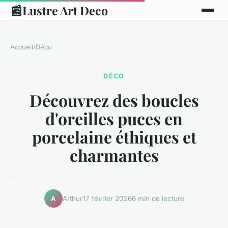
📰
Lustre Art Deco
Accueil
›
Déco
DÉCO
Découvrez des boucles
d'oreilles puces en
porcelaine éthiques et
charmantes
Arthur
17 février 2026
6 min de lecture
A