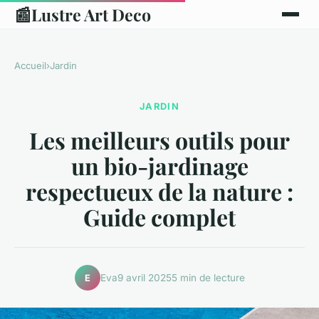
📰
Lustre Art Deco
Accueil
›
Jardin
JARDIN
Les meilleurs outils pour
un bio-jardinage
respectueux de la nature :
Guide complet
Eva
9 avril 2025
5 min de lecture
E