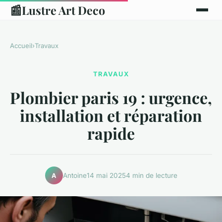
📰
Lustre Art Deco
Accueil
›
Travaux
TRAVAUX
Plombier paris 19 : urgence,
installation et réparation
rapide
Antoine
14 mai 2025
4 min de lecture
A