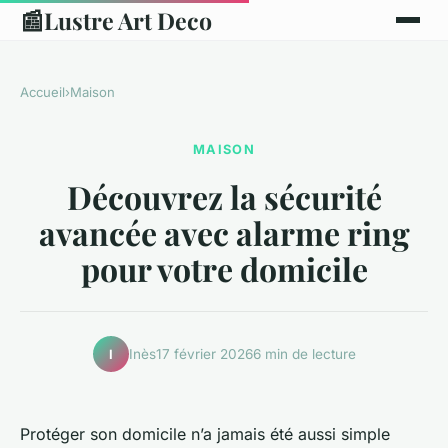
📰
Lustre Art Deco
Accueil
›
Maison
MAISON
Découvrez la sécurité
avancée avec alarme ring
pour votre domicile
Inès
17 février 2026
6 min de lecture
I
Protéger son domicile n’a jamais été aussi simple