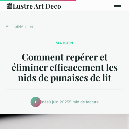
📰
Lustre Art Deco
Accueil
›
Maison
MAISON
Comment repérer et
éliminer efficacement les
nids de punaises de lit
Inès
9 juin 2025
5 min de lecture
I